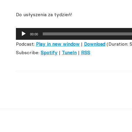
Do usłyszenia za tydzień!
Odtwarzacz
00:00
plików
Podcast:
Play in new window
|
Download
(Duration: 
dźwiękowych
Subscribe:
Spotify
|
TuneIn
|
RSS