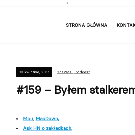
\
STRONA GŁÓWNA
KONTA
10 kwietnia, 2017
YesWas | Podcast
#159 – Byłem stalkere
Mou
,
MacDown,
Ask HN o zakładkach,