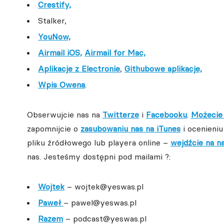
Crestify,
Stalker,
YouNow,
Airmail iOS,
Airmail for Mac,
Aplikacje z Electronie
,
Githubowe aplikacje,
Wpis Owena
.
Obserwujcie nas na
Twitterze
i
Facebooku
.
Możecie 
zapomnijcie o
zasubowaniu nas na iTunes
i ocenieniu
pliku źródłowego lub playera online –
wejdźcie na n
nas. Jesteśmy dostępni pod mailami ?:
Wojtek
– wojtek@yeswas.pl
Paweł
– pawel@yeswas.pl
Razem
– podcast@yeswas.pl