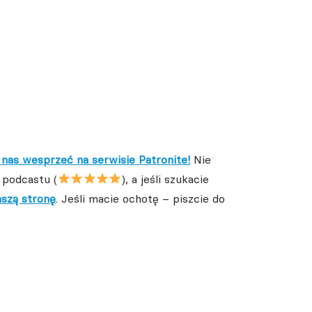
nas wesprzeć na serwisie Patronite!
Nie
 podcastu (
), a jeśli szukacie
aszą stronę
. Jeśli macie ochotę – piszcie do