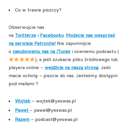
Co w trawie piszczy?
Obserwujcie nas
na
Twitterze
i
Facebooku
.
Możecie nas wesprzeć
na serwisie Patronite!
Nie zapomnijcie
o
zasubowaniu nas na iTunes
i ocenieniu podcastu (
), a jeśli szukacie pliku źródłowego lub
playera online –
wejdźcie na naszą stronę
. Jeśli
macie ochotę – piszcie do nas. Jesteśmy dostępni
pod mailami ?:
Wojtek
– wojtek@yeswas.pl
Paweł
– pawel@yeswas.pl
Razem
– podcast@yeswas.pl