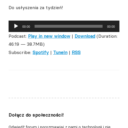
Do usłyszenia za tydzień!
Odtwarzacz
00:00
00:00
plików
Podcast:
Play in new window
|
Download
(Duration:
dźwiękowych
46:19 — 38.7MB)
Subscribe:
Spotify
|
TuneIn
|
RSS
Dołącz do społeczności!
Odwiedź forum i porozmawiaj z nami o technologii i nie