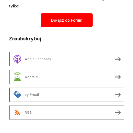
tylko!
Dołącz do
Forum
Zasubskrybuj
Apple Podcasts
Android
by Email
RSS