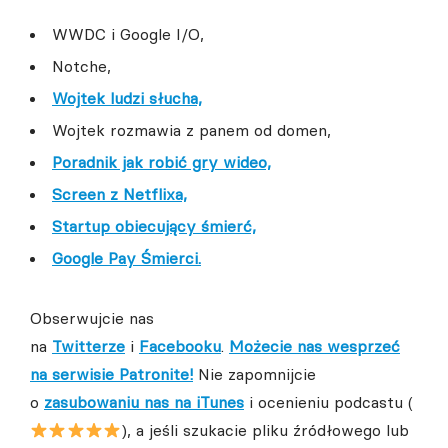
WWDC i Google I/O,
Notche,
Wojtek ludzi słucha,
Wojtek rozmawia z panem od domen,
Poradnik jak robić gry wideo,
Screen z Netflixa,
Startup obiecujący śmierć,
Google Pay Śmierci.
Obserwujcie nas
na
Twitterze
i
Facebooku
.
Możecie nas wesprzeć
na serwisie Patronite!
Nie zapomnijcie
o
zasubowaniu nas na iTunes
i ocenieniu podcastu (
), a jeśli szukacie pliku źródłowego lub