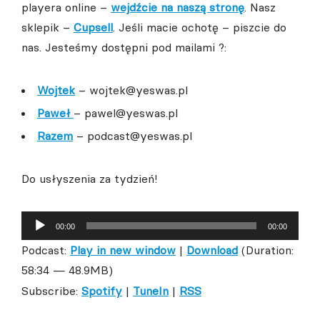
playera online –
wejdźcie na naszą stronę
. Nasz
sklepik –
Cupsell
. Jeśli macie ochotę – piszcie do
nas. Jesteśmy dostępni pod mailami ?:
Wojtek
– wojtek@yeswas.pl
Paweł
– pawel@yeswas.pl
Razem
– podcast@yeswas.pl
Do usłyszenia za tydzień!
Odtwarzacz
00:00
00:00
plików
Podcast:
Play in new window
|
Download
(Duration:
dźwiękowych
58:34 — 48.9MB)
Subscribe:
Spotify
|
TuneIn
|
RSS