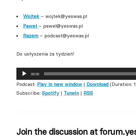
Wojtek
– wojtek@yeswas.pl
Paweł
– pawel@yeswas.pl
Razem
– podcast@yeswas.pl
Do usłyszenia za tydzień!
Odtwarzacz
00:00
plików
Podcast:
Play in new window
|
Download
(Duration: 
dźwiękowych
Subscribe:
Spotify
|
TuneIn
|
RSS
Join the discussion at
forum.ye