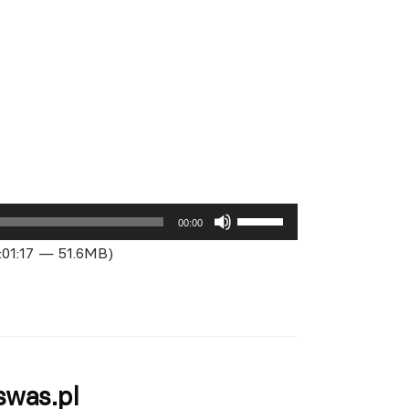
Używaj
00:00
strzałek
1:01:17 — 51.6MB)
do
góry
oraz
do
dołu
swas.pl
aby