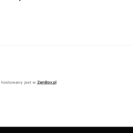
zwiększyć
lub
zmniejszyć
głośność.
t hostowany jest w
ZenBox.pl