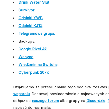
Drink Water Slut,
Survivor
,
Odcinki YWP,
Odcinki KJTJ,
Telegramowa grupa,
Backupy,
Google Pixel 4?!
Wanyoo
,
Wiedźmin na Switcha,
Cyberpunk 2077.
Dziękujemy za przesłuchanie tego odcinka. YesWas 
wsparciu
. Dostawaj powiadomienia o najnowszych o
dołącz do
naszego forum
albo grupy na
Discordzie
,
napisać do nas maila: