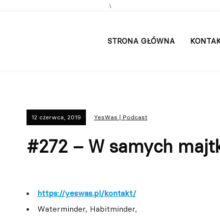
\
STRONA GŁÓWNA
KONTA
12 czerwca, 2019
YesWas | Podcast
#272 – W samych majt
https://yeswas.pl/kontakt/
Waterminder, Habitminder,