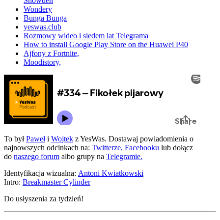
Snowden
Wondery
Bunga Bunga
yeswas.club
Rozmowy wideo i siedem lat Telegrama
How to install Google Play Store on the Huawei P40
Ajfony z Fortnite,
Moodistory,
To był
Paweł
i
Wojtek
z YesWas. Dostawaj powiadomienia o
najnowszych odcinkach na:
Twitterze,
Facebooku
lub dołącz
do
naszego forum
albo grupy na
Telegramie.
Identyfikacja wizualna:
Antoni Kwiatkowski
Intro:
Breakmaster Cylinder
Do usłyszenia za tydzień!