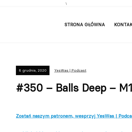
\
STRONA GŁÓWNA
KONTA
8 grudnia, 2020
YesWas | Podcast
#350 – Balls Deep – M1
Zostań naszym patronem, wesprzyj YesWas | Podca