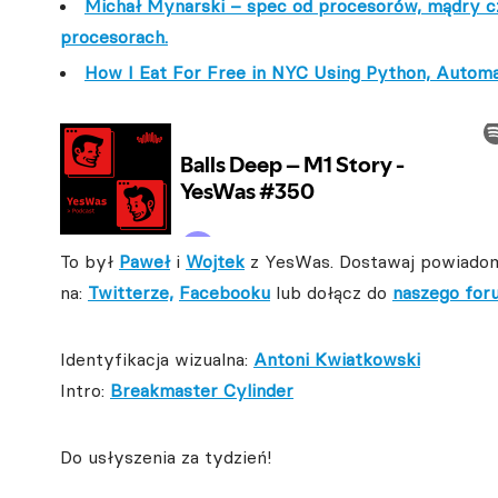
Michał Mynarski – spec od procesorów, mądry cz
procesorach.
How I Eat For Free in NYC Using Python, Automati
To był
Paweł
i
Wojtek
z YesWas. Dostawaj powiadom
na:
Twitterze,
Facebooku
lub dołącz do
naszego for
Identyfikacja wizualna:
Antoni Kwiatkowski
Intro:
Breakmaster Cylinder
Do usłyszenia za tydzień!