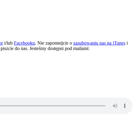
ze
i/lub
Facebooku
. Nie zapomnijcie o
zasubowaniu nas na iTunes
i
– piszcie do nas. Jesteśmy dostępni pod mailami: