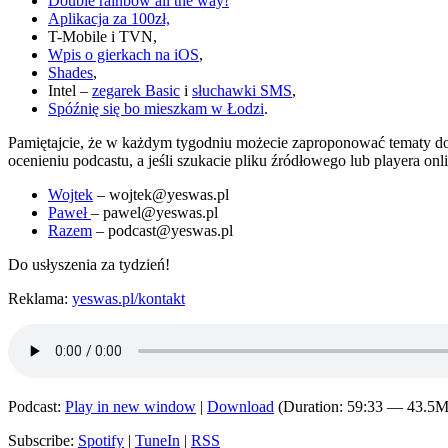
Double rainbow all the way!
Aplikacja za 100zł,
T-Mobile i TVN,
Wpis o gierkach na iOS
,
Shades
,
Intel –
zegarek Basic
i
słuchawki SMS
,
Spóźnię się bo mieszkam w Łodzi
.
Pamiętajcie, że w każdym tygodniu możecie zaproponować tematy do
ocenieniu podcastu, a jeśli szukacie pliku źródłowego lub playera on
Wojtek
– wojtek@yeswas.pl
Paweł
– pawel@yeswas.pl
Razem
– podcast@yeswas.pl
Do usłyszenia za tydzień!
Reklama:
yeswas.pl/kontakt
Podcast:
Play in new window
|
Download
(Duration: 59:33 — 43.5
Subscribe:
Spotify
|
TuneIn
|
RSS