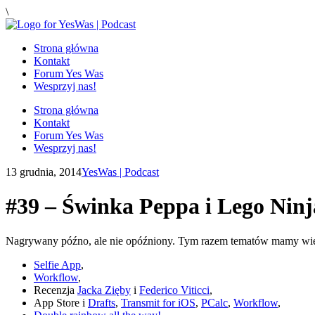
\
Strona główna
Kontakt
Forum Yes Was
Wesprzyj nas!
Strona główna
Kontakt
Forum Yes Was
Wesprzyj nas!
13 grudnia, 2014
YesWas | Podcast
#39 – Świnka Peppa i Lego Nin
Nagrywany późno, ale nie opóźniony. Tym razem tematów mamy wiel
Selfie App
,
Workflow
,
Recenzja
Jacka Zięby
i
Federico Viticci
,
App Store i
Drafts
,
Transmit for iOS
,
PCalc
,
Workflow
,