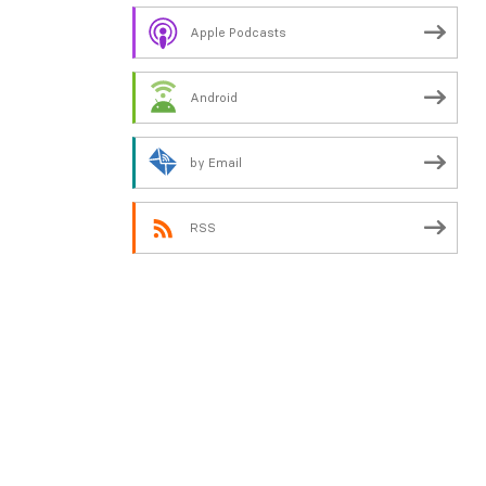
Apple Podcasts
Android
by Email
RSS