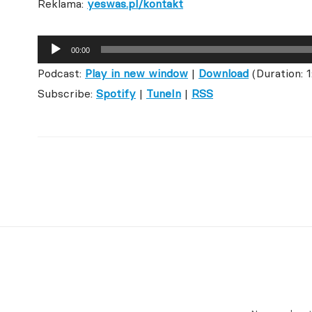
Reklama:
yeswas.pl/kontakt
Odtwarzacz
00:00
plików
Podcast:
Play in new window
|
Download
(Duration: 
dźwiękowych
Subscribe:
Spotify
|
TuneIn
|
RSS