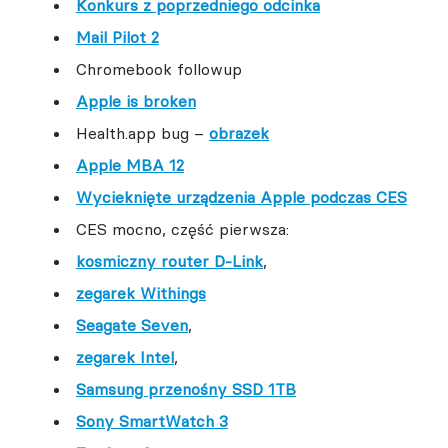
Konkurs z poprzedniego odcinka
Mail Pilot 2
Chromebook followup
Apple is broken
Health.app bug –
obrazek
Apple MBA 12
Wycieknięte urządzenia Apple podczas CES
CES mocno, część pierwsza:
kosmiczny router D-Link
,
zegarek Withings
Seagate Seven
,
zegarek Intel
,
Samsung przenośny SSD 1TB
Sony SmartWatch 3