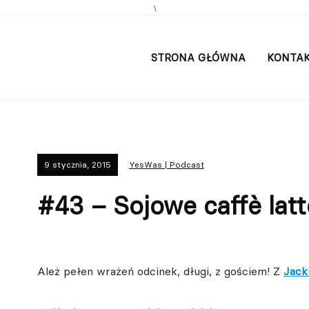
\
STRONA GŁÓWNA
KONTA
9 stycznia, 2015
YesWas | Podcast
#43 – Sojowe caffè latt
Ależ pełen wrażeń odcinek, długi, z gościem! Z
Jack