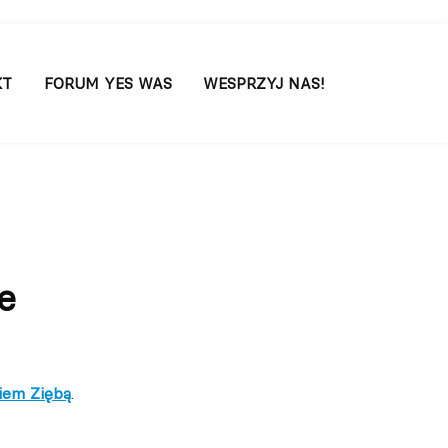
KT
FORUM YES WAS
WESPRZYJ NAS!
e
iem Ziębą
.