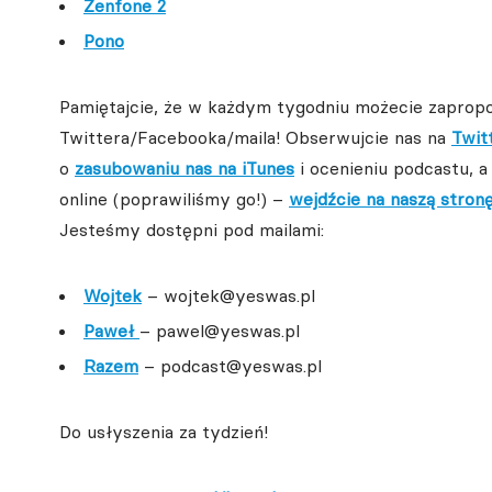
Zenfone 2
Pono
Pamiętajcie, że w każdym tygodniu możecie zaprop
Twittera/Facebooka/maila! Obserwujcie nas na
Twit
o
zasubowaniu nas na iTunes
i ocenieniu podcastu, a 
online (poprawiliśmy go!) –
wejdźcie na naszą stron
Jesteśmy dostępni pod mailami:
Wojtek
– wojtek@yeswas.pl
Paweł
– pawel@yeswas.pl
Razem
– podcast@yeswas.pl
Do usłyszenia za tydzień!