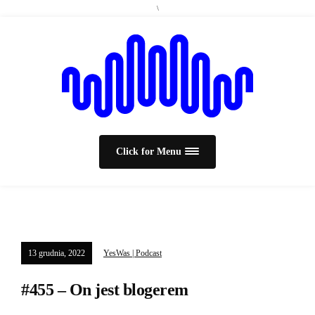
\
Click for Menu
13 grudnia, 2022
YesWas | Podcast
#455 – On jest blogerem