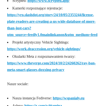
Scrypted:
https://www.scrypted.app/
Kamerki rozpoznające rejestracje:
https://yro.slashdot.org/story/24/10/05/2353244/license-
plate-readers-are-creating-a-us-wide-database-of-more-
than-just-cars?
utm_source=feedly1.0mainlinkanon&utm_medium=feed
Projekt artystyczny Vehicle Sightings:
https://work.deaccession.org/vehicle-sightings/
Okularki Meta z rozpoznawaniem twarzy:
https://www.theverge.com/2024/10/2/24260262/ray-ban-
meta-smart-glasses-doxxing-privacy
Nasze sociale:
Nasza instancja Fediverse: ⁠⁠⁠⁠⁠⁠⁠⁠⁠⁠
https://wspanialy.eu
⁠⁠⁠⁠⁠Arlena:
https://x.com/wittamina