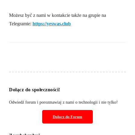
Możesz być z nami w kontakcie także na grupie na
⁠⁠⁠⁠⁠⁠⁠⁠⁠⁠Telegramie⁠⁠⁠⁠⁠⁠⁠⁠⁠⁠:
https://yeswas.club
Dołącz do społeczności!
Odwiedź forum i porozmawiaj z nami o technologii i nie tylko!
Dołącz do
Forum