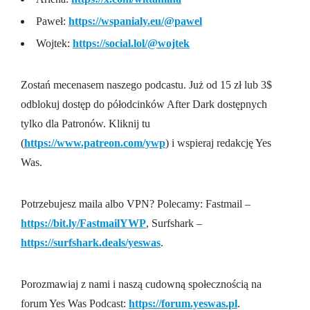
Paweł⁠:
https://wspanialy.eu/@pawel
⁠⁠⁠⁠⁠⁠⁠Wojtek⁠⁠⁠⁠⁠⁠⁠⁠⁠⁠:
https://social.lol/@wojtek
Zostań mecenasem naszego podcastu. Już od 15 zł lub 3$
odblokuj dostęp do półodcinków After Dark dostępnych
tylko dla Patronów. Kliknij tu
(⁠⁠⁠⁠⁠⁠⁠⁠⁠⁠
https://www.patreon.com/ywp
⁠⁠⁠⁠⁠⁠⁠⁠⁠⁠) i wspieraj redakcję Yes
Was.
Potrzebujesz maila albo VPN? Polecamy: Fastmail –
https://bit.ly/FastmailYWP
⁠⁠⁠⁠, Surfshark –
https://surfshark.deals/yeswas
⁠⁠⁠⁠⁠⁠⁠⁠⁠⁠.
Porozmawiaj z nami i naszą cudowną społecznością na
forum Yes Was Podcast: ⁠⁠⁠⁠⁠⁠⁠⁠⁠
https://forum.yeswas.pl⁠⁠⁠⁠⁠⁠⁠⁠⁠⁠
.