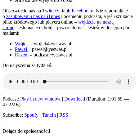
Amazon.de wysyła do Polski.
Obserwujcie nas na
Twitterze
i/lub
Facebooku
. Nie zapomnijcie
o
zasubowaniu nas na iTunes
i ocenieniu podcastu, a jeśli szukacie
pliku źródłowego lub playera online –
wejdźcie na naszą
stronę
. Jeśli macie ochotę – piszcie do nas. Jesteśmy dostępni pod
mailami:
Wojtek
– wojtek@yeswas.pl
Paweł
– pawel@yeswas.pl
Razem
– podcast@yeswas.pl
Do usłyszenia za tydzień!
Podcast:
Play in new window
|
Download
(Duration: 1:01:59 —
47.2MB)
Subscribe:
Spotify
|
TuneIn
|
RSS
Dołącz do społeczności!