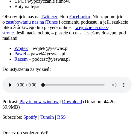
UPC i wypożyczanie filmów,
Boty na fejsie.
Obserwujcie nas na
Twitterze
i/lub
Facebooku
. Nie zapomnijcie
o
zasubowaniu nas na iTunes
i ocenieniu podcastu, a jeśli szukacie
pliku źródłowego lub playera online –
wejdźcie na naszą
stronę
. Jeśli macie ochotę – piszcie do nas. Jesteśmy dostępni pod
mailami:
Wojtek
– wojtek@yeswas.pl
Paweł
– pawel@yeswas.pl
Razem
– podcast@yeswas.pl
Do usłyszenia za tydzień!
Podcast:
Play in new window
|
Download
(Duration: 44:26 —
39.9MB)
Subscribe:
Spotify
|
TuneIn
|
RSS
Dołącz do społeczności!