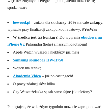
więc bez zbędnych ceregieli – po odpaleniu możecie się
spodziewać:
bewood.pl
– zniżka dla słuchaczy:
20% na całe zakupy
,
wpiszcie przy finalizacji zakupu kod rabatowy:
#YesWas
W środku jest też konkurs!
Do wygrania
obudowa na
iPhone 6 z
Palisandra (hehe) z naszym logotypem!
Apple Watch wyszedł i niektórzy już mają
Samsung soundbar HW-H750
Wojtek ma retinkę
Akademia Video
– już po castingach!
O pracy zdalnej słów kilka
Czy Wasze żelazka są tak samo fajne jak telefony?
Pamiętajcie, że w każdym tygodniu możecie zaproponować