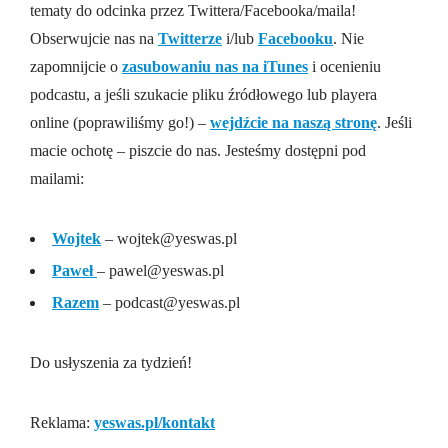
tematy do odcinka przez Twittera/Facebooka/maila!
Obserwujcie nas na
Twitterze
i/lub
Facebooku
. Nie
zapomnijcie o
zasubowaniu nas na iTunes
i ocenieniu
podcastu, a jeśli szukacie pliku źródłowego lub playera
online (poprawiliśmy go!) –
wejdźcie na naszą stronę
. Jeśli
macie ochotę – piszcie do nas. Jesteśmy dostępni pod
mailami:
Wojtek
– wojtek@yeswas.pl
Paweł
– pawel@yeswas.pl
Razem
– podcast@yeswas.pl
Do usłyszenia za tydzień!
Reklama:
yeswas.pl/kontakt